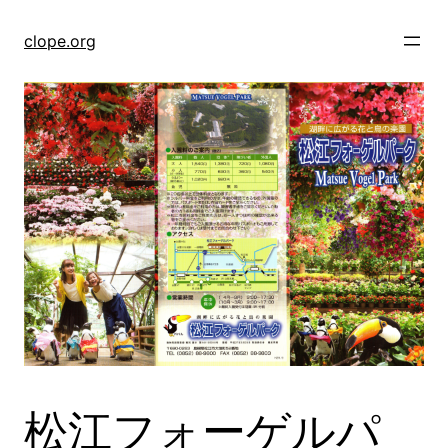
Skip
to
clope.org
content
松江フォーゲルパ