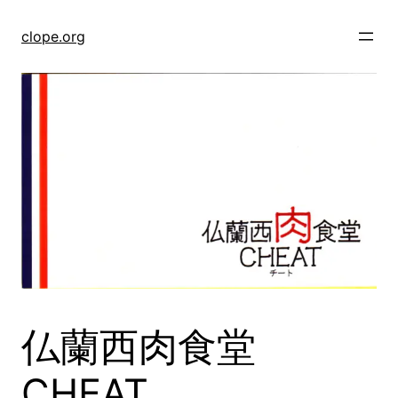
Skip
to
clope.org
content
仏蘭西肉食堂
CHEAT