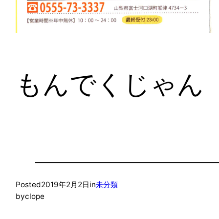
もんでくじゃん
Posted
2019年2月2日
in
未分類
by
clope